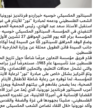
السيناتور المكسيكي خوسيه خيراردو فرنانديز نورونيا
الشعب الفلسطيني ودعمه لمبادرة "نور" للأيتام في غز
استقبل الأستاذ سعد عبد الهادي، رئيس الجمعية العم
التنفيذي في المؤسسة، السيناتور المكسيكي خوسيه خير
المؤسسة برام الله يوم الاثنين الموافق 27 تشرين الأول/أكتوبر 2025.
وضمّ الوفد المرافق للسيناتور كلًّا من السيدة إيما أوك
جانب السيدة فاتن الطويل ممثلة عن وزارة الخارجية ا
فلسطين.
قدّم فريق مؤسسة التعاون عرضًا شاملًا حول تاريخ ا
فلسطين منذ تأسيسها عام 1983
والتي تشمل مجالات التعليم، والتمكين الاقتصادي، والثقاف
وتمّ التركيز بشكل خاص على مبادرة "نور" لرعاية الأيتام 
للمؤسسة، لما توفره من رعاية شاملة للأطفال الأيتام 
الصحية، بما يضمن بقاءهم في بيئتهم المحلية ويع
أعرب السيناتور فرنانديز نورونيا، الذي يُعدّ من أبرز 
القضايا الإنسانية في أميركا اللاتينية، عن تقديره ا
الفلسطيني، مشيدًا بجهودها في غزة والضفة والقدس.
وأكد نورونيا خلال اللقاء تضامن الشعب المكسيكي مع 