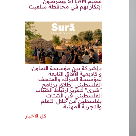
مخيم STEAM ويعرضون
ابتكاراتهم في محافظة سلفيت
بالشراكة بين مؤسسة التعاون،
وأكاديمية الآفاق التابعة
لمؤسسة النيزك، والمتحف
الفلسطيني إطلاق برنامج
"سُرى" لتعزيز ارتباط الشباب
الفلسطيني في الشتات
بفلسطين من خلال التعلم
والتجربة المهنية
كل الأخبار