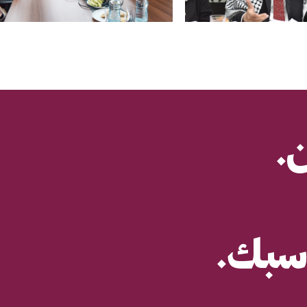
.
سبك.