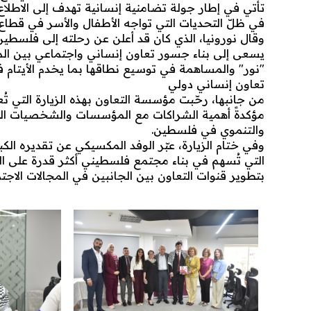
تأتي في إطار جولة تضامنية إنسانية تهدف إلى الاطلا
في ظلّ التحديات التي تواجه الأطفال والأسر في قطاع 
وقال نورونيا، الذي كان قد أعلن عن رحلته إلى فلسطين 
يسعى إلى بناء جسور تعاون إنساني واجتماعي بين الم
"نور" والمساهمة في توسيع نطاقها بما يخدم الأيتام ف
تعاون إنساني دولي
من جانبها، رحّبت مؤسسة التعاون بهذه الزيارة التي ت
مؤكدةً أهمية الشراكات مع المؤسسات والشخصيات الدو
والتنموي في فلسطين.
وفي ختام الزيارة، عبّر الوفد المكسيكي عن تقديره الك
التي تُسهم في بناء مجتمع فلسطيني أكثر قدرة على ا
بتطوير قنوات التعاون بين الجانبين في المجالات الاجتما