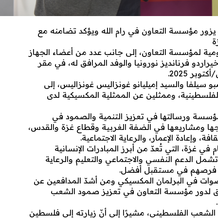
 يزور مؤسسة التعاون في رام الله ويؤكد تضامنه مع
ة
ومية لمؤسسة التعاون، إلى جانب عدد من أعضاء الجهاز
اردو فرنانديز نورونيا والوفد المرافق له، في مقر
امبو سيلفا والسيد إميليانو غونزاليس غونزاليس، إلى
لفلسطينية، وممثلين عن الممثلية المكسيكية لدى
لمؤسسة ورسالتها في تعزيز التنمية والصمود في
، مستعرضًا أبرز برامجها ومشاريعها في الضفة الغربية وقطاع غزة والقدس،
ة، وإعادة الإعمار، والرعاية الاجتماعية.
في غزة، التي تُعدّ من أبرز المبادرات الإنسانية
تشمل الدعم النفسي والاجتماعي والتعليم والرعاية
زز فرصهم في مستقبل أفضل.
الأصوات في البرلمان المكسيكي ومن أشدّ المدافعين عن
لعميق لدور مؤسسة التعاون في تعزيز صمود الشعب
الشعب الفلسطيني، مشيرًا إلى أنّ زيارته إلى فلسطين