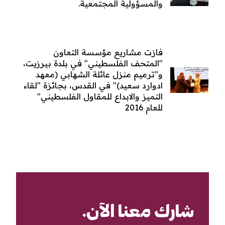
والمسؤولية المجتمعية.
فازت مشاريع مؤسسة التعاون
"المتحف الفلسطيني" في بلدة بيرزيت،
و"ترميم منزل عائلة الشهابي (معهد
ادوارد سعيد)" في القدس، بجائزة "لقاء
التميز والابداع للمقاول الفلسطيني"
للعام 2016
شارك معنا الآن.