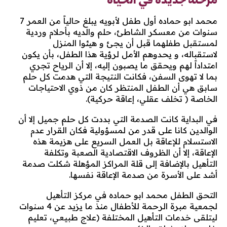
مرحلة جديدة في الحياة
محمد ابو حماده أول طفل لأبويه يبلغ حالياً من العمر 7
سنوات من معسكر الشاطئ، حلم والديه بأحلام وردية
لمستقبل طفلهما قبل أن يجئ و هيئوا المنزل
لاستقباله، و يحدوهم الأمل لرؤية هذا الطفل، بأن يكون
امتداداً لهم ويحقق ما يصبون إليه، إلا أن الرياح تجري
بما لا تهوى السفن، فكانت النتيجة التي هدمت كل حلم
سابق هي أن الطفل المنتظر كان من ذوي الاحتياجات
الخاصة ( تخلف عقلي، إعاقة حركية).
في البداية كانت الصدمة التي بددت كل حلم جميل إلا أن
الوالدين كانا على قدر من لمسؤولية فكان القرار عدم
الاستسلام للإعاقة بل العمل السريع على هزيمة هذه
الإعاقة، إلا أن الظروف الاقتصادية الصعبة وتكلفة
التأهيل بالإضافة إلى قلة المراكز المؤهلة شكلت صدمة
أشد على الأسرة من صدمة الإعاقة نفسها.
التحق الطفل محمد ابو حماده في مركز التأهيل
لجمعية مبرة الرحمة للأطفال منذ ما يزيد عن 4 سنوات
ليتلقى خدمات التأهيل المختلفة (علاج طبيعي، تعليم