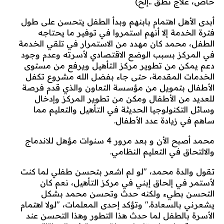
خاص، علاج نطق ..إلخ)
أبدى الأهل اهتمام بابنهم وبدأ الطفل يتحسن على طول
فترة الخدمة إلا أنهم استمروا في توفير ما يحتاجه
الطفل، محمد كان مهدد من الاستمرار في تلقي الخدمة
في المركز بسبب الوضع الاقتصادي لأسرته وعدم وجود
دعم يمكن من تطوير مركز التأهيل ويرفع من مستوى
الخدمات المقدمة، حتى جاء بفضل الله مشروع تكفل
الأطفال بتمويل من مؤسسة التعاون والذي قدم فرصة
للعديد من الأطفال ومكن من تطوير المركز وإدخال
وسائل التكنولوجيا الحديثة في التأهيل والتعليم مما
ساهم في زيادة عدد الأطفال.
محمد أصبح الأن و بعد مرور 4 سنوات مؤهل للاندماج
والالتحاق في التعليم النظامي.
تقول والدة محمد، "لو لم اشعر بتحسن طفلي لما كنت
لأستمر في إلحاق إبني في مركز التأهيل، نعم كان
التحسن بطيء ولكنه حدث وتحسن محمد بشكل
يشعرني بالسعادة." وتؤكد إحدى المعلمات، "لولا اهتمام
الأسرة بالطفل لما حدث هذا التطور وهذا التحسن عند