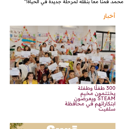
محمد. قمنا معا بنقله لمرحلة جديدة في الحياة!"
أخبار
300 طفلًا وطفلة
يختتمون مخيم
STEAM ويعرضون
ابتكاراتهم في محافظة
سلفيت