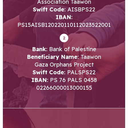
Association Taawon
Swift Code
: AISBPS22
IBAN
:
PS15AISB120220110112023522001
2
Bank
: Bank of Palestine
Beneficiary Name
: Taawon
Gaza Orphans Project
Swift Code
: PALSPS22
IBAN
: PS 76 PALS 0458
02266000013000155