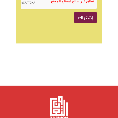
إشتراك