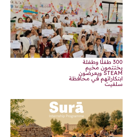
300 طفلًا وطفلة
يختتمون مخيم
STEAM ويعرضون
ابتكاراتهم في محافظة
سلفيت