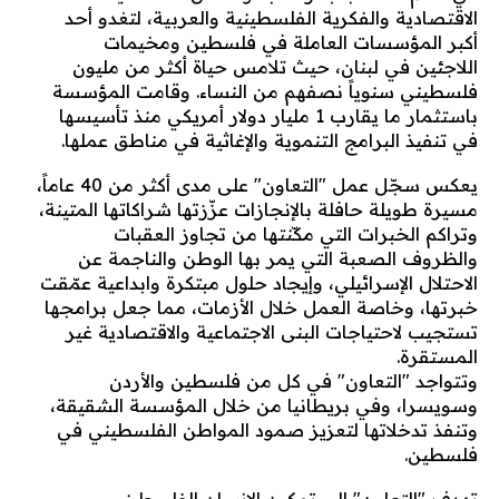
الاقتصادية والفكرية الفلسطينية والعربية، لتغدو أحد
أكبر المؤسسات العاملة في فلسطين ومخيمات
اللاجئين في لبنان، حيث تلامس حياة أكثر من مليون
فلسطيني سنوياً نصفهم من النساء. وقامت المؤسسة
باستثمار ما يقارب 1 مليار دولار أمريكي منذ تأسيسها
في تنفيذ البرامج التنموية والإغاثية في مناطق عملها.
يعكس سجّل عمل "التعاون" على مدى أكثر من 40 عاماً،
مسيرة طويلة حافلة بالإنجازات عزّزتها شراكاتها المتينة،
وتراكم الخبرات التي مكّنتها من تجاوز العقبات
والظروف الصعبة التي يمر بها الوطن والناجمة عن
الاحتلال الإسرائيلي، وإيجاد حلول مبتكرة وابداعية عمّقت
خبرتها، وخاصة العمل خلال الأزمات، مما جعل برامجها
تستجيب لاحتياجات البنى الاجتماعية والاقتصادية غير
المستقرة.
وتتواجد "التعاون" في كل من فلسطين والأردن
وسويسرا، وفي بريطانيا من خلال المؤسسة الشقيقة،
وتنفذ تدخلاتها لتعزيز صمود المواطن الفلسطيني في
فلسطين.
تهدف "التعاون" إلى تمكين الإنسان الفلسطيني