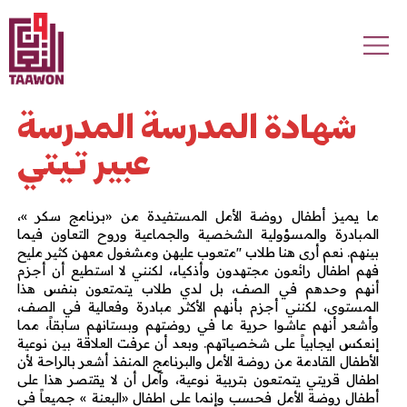
Skip to main content
شهادة المدرسة المدرسة
عبير تيتي
ما يميز أطفال روضة الأمل المستفيدة من «برنامج سكر »،
المبادرة والمسؤولية الشخصية والجماعية وروح التعاون فيما
بينهم. نعم أرى هنا طلاب "متعوب عليهن ومشغول معهن كثير مليح
فهم اطفال رائعون مجتهدون وأذكياء، لكنني لا استطيع أن أجزم
أنهم وحدهم في الصف، بل لدي طلاب يتمتعون بنفس هذا
المستوى، لكنني أجزم بأنهم الأكثر مبادرة وفعالية في الصف،
وأشعر أنهم عاشوا حرية ما في روضتهم وبستانهم سابقاً، مما
إنعكس ايجابياً على شخصياتهم. وبعد أن عرفت العلاقة بين نوعية
الأطفال القادمة من روضة الأمل والبرنامج المنفذ أشعر بالراحة لأن
اطفال قريتي يتمتعون بتربية نوعية، وآمل أن لا يقتصر هذا على
أطفال روضة الأمل فحسب وإنما على اطفال «البعنة » جميعاً في